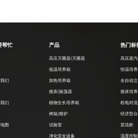
要帮忙
产品
热门标
高压灭菌器/灭菌器
高压蒸汽
品
低温培养箱
恒温培养
于我们
加热培养箱
全自动立
息
摇床/振荡器
摇床培养
系我们
植物生长培养箱
机电对流
客
烤箱/熔炉
经济型台
站地图
试验室
层流柜
净化安全设备
湿度控制