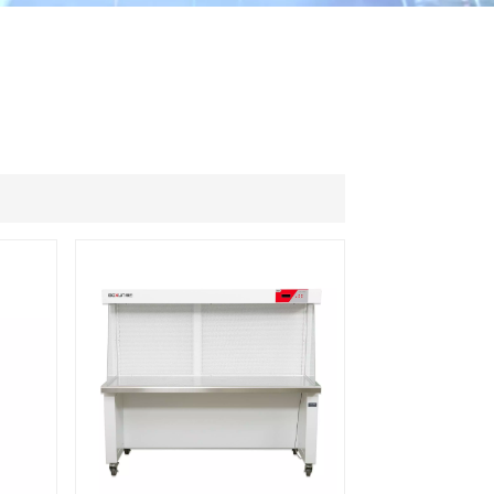
ไทย
中文