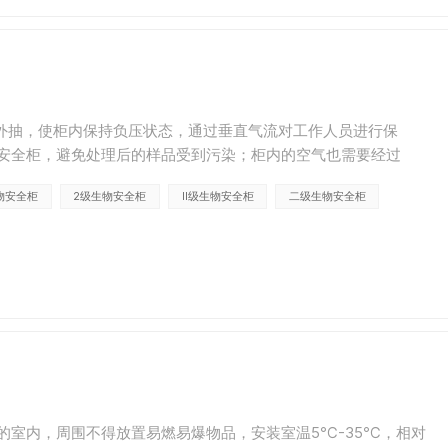
向外抽，使柜内保持负压状态，通过垂直气流对工作人员进行保
安全柜，避免处理后的样品受到污染；柜内的空气也需要经过
保护环境。因此，在生物安全柜的验证中，对生物安全柜的安装位置
物安全柜
2级生物安全柜
II级生物安全柜
二级生物安全柜
的室内，周围不得放置易燃易爆物品，安装室温5℃-35℃，相对