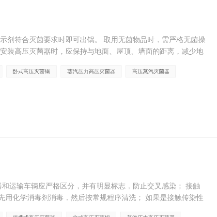
指示剂符合灭菌要求时即可出锅。 取用无菌物品时，需严格无菌操
 安装高压灭菌器时，应保持与地面、屋顶、墙面的距离，减少地
，检查指标是否满足灭菌要求。取用无菌物品时，需严格无菌...
卧式高压灭菌锅
蒸汽压力高压灭菌器
高压蒸汽灭菌器
器和运输车辆应严格区分，并有明显标志，防止交叉感染； 接触
先用化学消毒剂消毒，然后按常规程序清洗； 如果是接触传染性
，先清洗消毒。 常规清洗时，先用洗涤剂溶液浸泡擦洗...