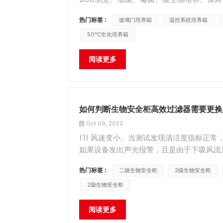
的使用方法，具体如下： 1、打开门，将需要
热门标签 :
玻璃门培养箱
温控系统培养箱
50℃生化培养箱
阅读更多
如何判断生物安全柜高效过滤器需要更换
Oct 09, 2023
(1) 风速变小。当测试发现清洁度指标正
如果设备发出声光报警，且是由于下吸风流
则表明过滤器堵塞。很严重，风机转速已经
热门标签 :
二级生物安全柜
2级生物安全柜
换过滤器。 (...
2级生物安全柜
阅读更多