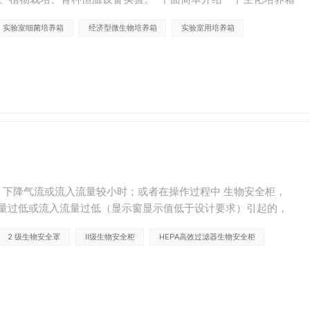
搬运的物品放到架子上，关上门。 2、接通电源...
实验室细菌培养箱
经济型微生物培养箱
实验室用培养箱
常，下降气流或流入流量较小时；或者在操作过程中 生物安全柜，
量过低或流入流量过低（显示窗显示值低于设计要求）引起的，
达到最大值，系统无论怎么调节都达不到规定的风速值，必须更
2 级生物安全罩
II级生物安全柜
HEPA高效过滤器生物安全柜