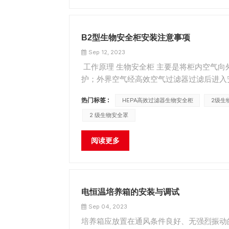
B2型生物安全柜安装注意事项
Sep 12, 2023
工作原理 生物安全柜 主要是将柜内空气
护；外界空气经高效空气过滤器过滤后进入
HEPA过滤器过滤后才排放到大气中，以
热门标签 :
HEPA高效过滤器生物安全柜
2级生
有一定的要求。&...
2 级生物安全罩
阅读更多
电恒温培养箱的安装与调试
Sep 04, 2023
培养箱应放置在通风条件良好、无强烈振动