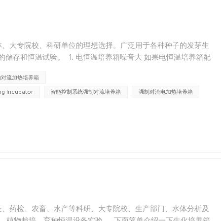
林、大专院校、科研单位的理想选择。广泛用于各种种子的发芽生
储存和恒温试验。 1. 电恒温培养箱噪音大 如果电恒温培养箱配
缺油。只需清除异物或向轴承添加润滑油即可。如...
由对流加热培养箱
ng Incubator
智能控制系统强制对流培养箱
强制对流电加热培养箱
疫、药检、农畜、水产等科研、大专院校、生产部门、水体分析及
鲜、植物栽培、育种恒温设备实验。 下面简单介绍一下生化培养箱