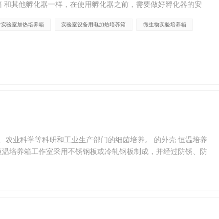
箱 和其他孵化器一样，在使用孵化器之前，需要做好孵化器的安
、关闭电恒温培养箱玻璃门...
计实验室加热培养箱
实验室设备用电加热培养箱
微生物实验培养箱
、农业科学等科研和工业生产部门的细菌培养。 的外壳 恒温培养
电恒温培养箱工作室采用不锈钢板或冷轧钢板制成，并经过防锈、防
型数字显示屏，触摸式操作按钮，并具有超温报警功能。...