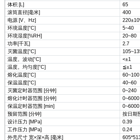
体积 [L]
65
滚筒直径[毫米]
400
电源 [V、Hz]
220±1
环境温度[°C]
5~40
环境湿度[%RH]
20~80
功率[千瓦]
2.7
灭菌温度[°C]
105~13
温度。波动[°C]
˂±1
温度。均匀度[°C]
≦
±1
熔化温度[°C]
60~100
保温温度[°C]
40~60
灭菌定时器范围 [分钟]
0~240
熔化计时器范围 [分钟]
0~6000
保温定时器范围 [min]
0~6000
预留范围 [分钟]
按日期
设计压力 [MPa]
0.39
工作压力 [MPa]
0.24
外壳尺寸 宽×深×高 [毫米]
605*51