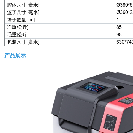
腔体尺寸 [毫米]
Ø380*6
篮子尺寸 [毫米]
Ø360*2
篮子数量 [pc]
2
净重/公斤]
85
毛重[公斤]
98
包装尺寸 [毫米]
630*74
产品展示