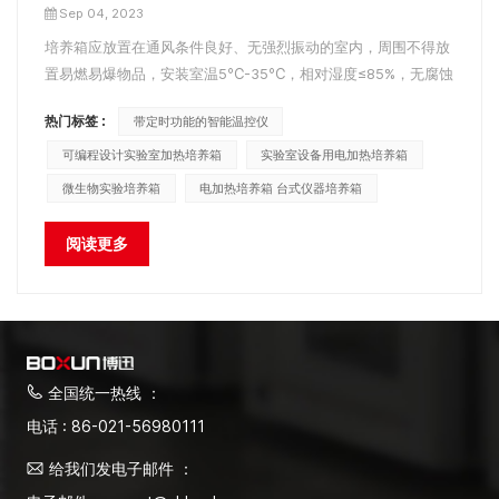
Sep 04, 2023
培养箱应放置在通风条件良好、无强烈振动的室内，周围不得放
置易燃易爆物品，安装室温5℃-35℃，相对湿度≤85%，无腐蚀
性气体。 电恒温培养箱 和其他孵化器一样，在使用孵化器之
热门标签 :
带定时功能的智能温控仪
前，需要做好孵化器的安装和调试工作。 电恒温培养箱调试步
骤： 1、关闭电恒温培养箱玻璃门...
可编程设计实验室加热培养箱
实验室设备用电加热培养箱
微生物实验培养箱
电加热培养箱 台式仪器培养箱
阅读更多
全国统一热线 ：
电话 : 86-021-56980111
给我们发电子邮件 ：