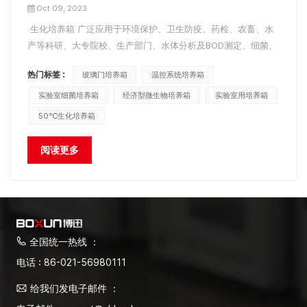
Oct 09, 2023
生化培养箱 广泛应用于环境保护、卫生防疫、药检、农畜、水
产等科研、大专院校、生产部门、水体分析及BOD测定、细菌、
霉菌、微生物培养、保鲜、植物栽培、育种恒温设备实验。 下
热门标签 :
玻璃门培养箱
温控系统培养箱
面简单介绍一下生化培养箱的使用方法，具体如下： 1、打开
门，将需要搬运的物品放到架子上，关上门。 2、接通电源...
实验室细菌培养箱
经济型微生物培养箱
实验室用培养箱
50℃生化培养箱
阅读更多
全国统一热线 ：
电话 : 86-021-56980111
给我们发电子邮件 ：