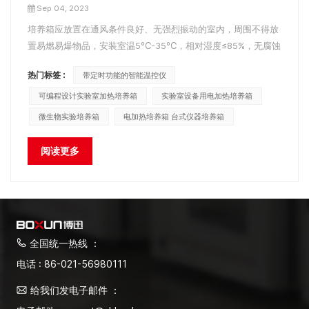
Sep 04, 2023
培养箱应放置在通风条件良好、无强烈振动的室内，周围不得放
置易燃易爆物品，安装室温5℃-35℃，相对湿度≤85%，无腐蚀
性气体。 电恒温培养箱 和其他孵化器一样，在使用孵化器之
热门标签 :
带定时功能的智能温控仪
前，需要做好孵化器的安装和调试工作。 电恒温培养箱调试步
骤： 1、关闭电恒温培养箱玻璃门...
可编程设计实验室加热培养箱
实验室设备用电加热培养箱
微生物实验培养箱
电加热培养箱 台式仪器培养箱
阅读更多
全国统一热线 ：
电话 : 86-021-56980111
给我们发电子邮件 ：