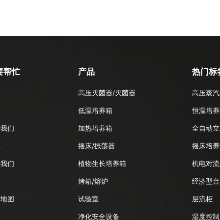
要帮忙
产品
热门标
高压灭菌器/灭菌器
高压蒸汽
品
低温培养箱
恒温培养
于我们
加热培养箱
全自动立
息
摇床/振荡器
摇床培养
系我们
植物生长培养箱
机电对流
客
烤箱/熔炉
经济型台
站地图
试验室
层流柜
净化安全设备
湿度控制