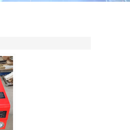
ไทย
中文