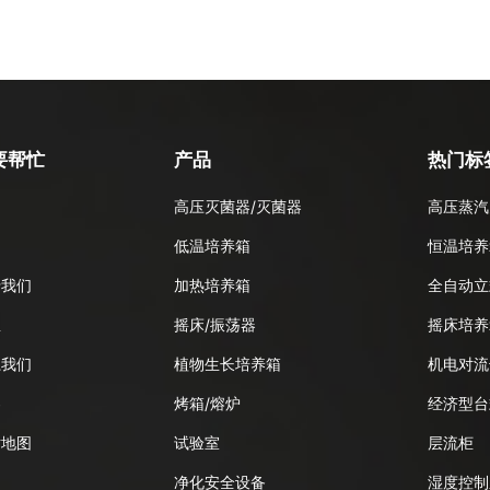
要帮忙
产品
热门标
高压灭菌器/灭菌器
高压蒸汽
品
低温培养箱
恒温培养
于我们
加热培养箱
全自动立
息
摇床/振荡器
摇床培养
系我们
植物生长培养箱
机电对流
客
烤箱/熔炉
经济型台
站地图
试验室
层流柜
净化安全设备
湿度控制