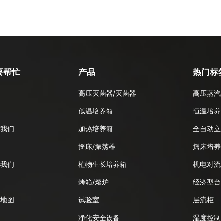
要帮忙
产品
热门标
高压灭菌器/灭菌器
高压蒸汽
品
低温培养箱
恒温培养
于我们
加热培养箱
全自动立
息
摇床/振荡器
摇床培养
系我们
植物生长培养箱
机电对流
客
烤箱/熔炉
经济型台
站地图
试验室
层流柜
净化安全设备
湿度控制