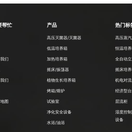
要帮忙
产品
热门标
高压灭菌器/灭菌器
高压蒸汽
品
低温培养箱
恒温培养
于我们
加热培养箱
全自动立
息
摇床/振荡器
摇床培养
系我们
植物生长培养箱
机电对流
客
烤箱/熔炉
经济型台
站地图
试验室
层流柜
净化安全设备
湿度控制
设备
水浴/油浴