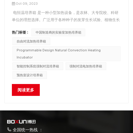
Oct 09, 2023
电恒温培养箱 是一种小型加热设备，是农林、大专院校、科研
单位的理想选择。广泛用于各种种子的发芽生长试验、植物生长
试验，也可用于其他物质的储存和恒温试验。 1. 电恒温培养箱
热门标签 :
中国制造商的实验室加热培养箱
噪音大 如果电恒温培养箱配有风扇，可能有异物进入风扇，或者
风扇轴承缺油。只需清除异物或向轴承添加润滑油即可。如...
自由对流加热培养箱
Programmable Design Natural Convection Heating
Incubator
智能控制系统强制对流培养箱
强制对流电加热培养箱
预热室设计培养箱
阅读更多
全国统一热线 ：