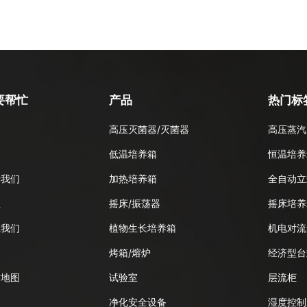
要帮忙
产品
热门标
高压灭菌器/灭菌器
高压蒸汽
品
低温培养箱
恒温培养
于我们
加热培养箱
全自动立
息
摇床/振荡器
摇床培养
系我们
植物生长培养箱
机电对流
客
烤箱/熔炉
经济型台
站地图
试验室
层流柜
净化安全设备
湿度控制