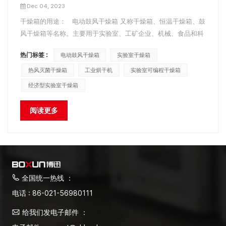
Dec 04, 2023
干燥箱的用途： 电动鼓风干燥箱 又称干燥箱、恒温干燥箱、鼓
风干燥箱等名称。主要用于实验室、工矿企业、机械、食品和科
研机构等部门进行干燥、熔蜡、灭菌等。但含有挥发性物质的易
热门标签 :
电动鼓风干燥箱
实验室干燥箱
燃易爆物品不宜放入干燥箱内，以免引起爆炸。 GZX系列BXH系
列BXH系列 电动鼓风干燥箱主要特点： &nb...
热风灭菌干燥箱
工业烘干机
实验室可编程干燥箱
经济型实验室干燥箱
阅读更多
全国统一热线 ：
电话 : 86-021-56980111
给我们发电子邮件 ：