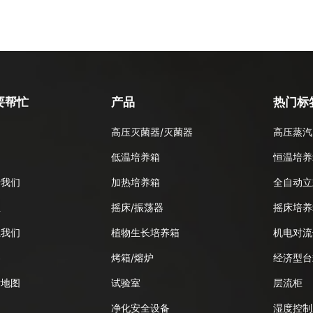
要帮忙
产品
热门标
高压灭菌器/灭菌器
高压蒸汽
品
低温培养箱
恒温培养
于我们
加热培养箱
全自动立
息
摇床/振荡器
摇床培养
系我们
植物生长培养箱
机电对流
客
烤箱/熔炉
经济型台
站地图
试验室
层流柜
净化安全设备
湿度控制