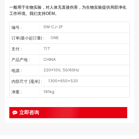
一般用于生物实验，对人体无直接伤害，为生物实验提供局部净化
工作环境。我们支持OEM。
SW-CJ-2F
编号 :
ONE
订单(最小起订量) :
T/T
支付 :
CHINA
产品产地 :
220±10V, 50/60Hz
电源 :
1300×650×520
内部尺寸 [毫米] :
181kg
净重 :
立即咨询