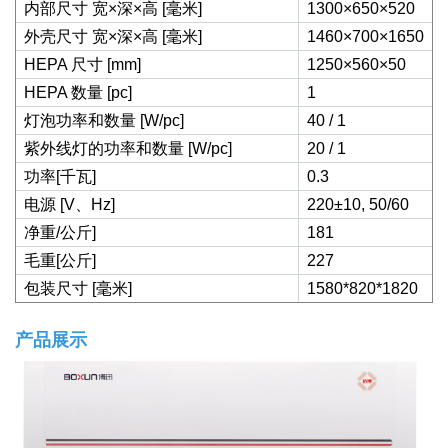
内部尺寸 宽×深×高 [毫米]
1300×650×520
外壳尺寸 宽×深×高 [毫米]
1460×700×1650
HEPA 尺寸 [mm]
1250×560×50
HEPA 数量 [pc]
1
灯泡功率和数量 [W/pc]
40 / 1
紫外线灯的功率和数量 [W/pc]
20 / 1
功率[千瓦]
0.3
电源 [V、Hz]
220±10, 50/60
净重/公斤]
181
毛重[公斤]
227
包装尺寸 [毫米]
1580*820*1820
产品展示