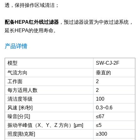
透，保持操作区域清洁；
配备HEPA
红外线过滤器
，预过滤器设置为中效过滤系统，
延长HEPA的使用寿命。
产品详情
模型
SW-CJ-2F
气流方向
垂直的
工作面
2
每方适用人数
2
清洁度等级
100
风速 [米/秒]
0.3~0.6
噪音[分贝]
≤
67
振动半峰值（X、Y、Z 方向）[μm]
≤
5
照度[勒克斯]
≥
300