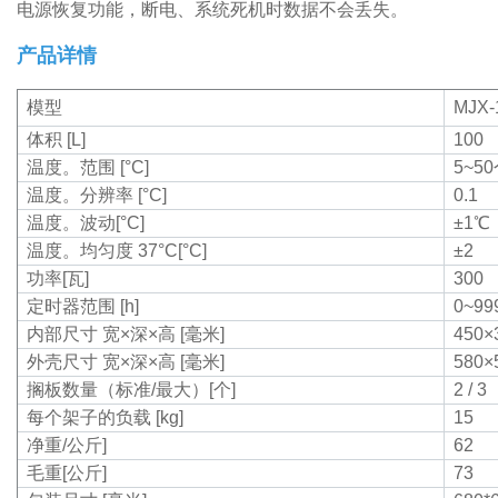
电源恢复功能，断电、系统死机时数据不会丢失。
产品详情
模型
MJX-
体积 [L]
100
温度。范围 [°C]
5~5
温度。分辨率 [°C]
0.1
温度。波动[°C]
±1
℃
温度。均匀度 37°C[°C]
±2
功率[瓦]
300
定时器范围 [h]
0~99
内部尺寸 宽×深×高 [毫米]
450×
外壳尺寸 宽×深×高 [毫米]
580×
搁板数量（标准/最大）[个]
2 / 3
每个架子的负载 [kg]
15
净重/公斤]
62
毛重[公斤]
73