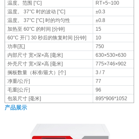
温度。范围 [°C]
RT+5~100
温度。 37°C 时的波动 [°C]
±0.3
温度。 37°C [°C] 时的均匀性
±0.8
加热至 60°C 的时间 [分钟]
15
60°C 开门 30 秒后的恢复时间 [分钟]
10
功率[瓦]
750
内部尺寸 宽×深×高 [毫米]
630×530×630
外壳尺寸 宽×深×高 [毫米]
775×746×902
搁板数量（标准/最大）[个]
3 / 7
净重/公斤]
77
毛重[公斤]
96
包装尺寸 [毫米]
895*906*1052
产品展示