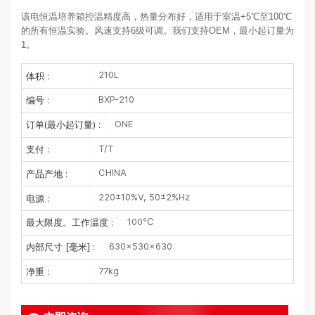
该电恒温培养箱控温精度高，热量分布好，适用于室温+5℃至100℃
的所有恒温实验。风速支持6级可调。我们支持OEM，最小起订量为
1。
210L
体积 :
BXP-210
编号 :
ONE
订单(最小起订量) :
T/T
支付 :
CHINA
产品产地 :
220±10%V, 50±2%Hz
电源 :
100℃
最大限度。工作温度 :
630×530×630
内部尺寸 [毫米] :
77kg
净重 :