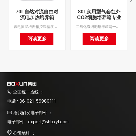
70L自然对流自由对
80L实用型气套红外
流电加热培养箱
CO2细胞培养箱专业
工厂实验室培养箱
该电恒温培养箱控温精度高，热量分布好，适用于室温+5℃至100℃的所有恒温实验。我们支持OEM，最小起订量为1。
二氧化碳细胞培养箱是一种先进的细胞、组织和细菌培养仪器。 是免疫学、肿瘤学、遗传学和生物工程发展所必需的关键设备，广泛应用于微生物学、农业科学和药理学的研究和生产。 我们支持 OEM，最小起订量为 1。
阅读更多
阅读更多
全国统一热线 ：
电话 : 86-021-56980111
给我们发电子邮件 ：
电子邮件 : export@shbxyl.com
公司地址 ：