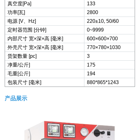
真空度[Pa]
133
功率[瓦]
2800
电源 [V、Hz]
220±10, 50/60
定时器范围 [分钟]
0~9999
内部尺寸 宽×深×高 [毫米]
600×600×700
外壳尺寸 宽×深×高 [毫米]
770×780×1030
货架数量 [pc]
3
净重/公斤]
175
毛重[公斤]
194
包装尺寸 [毫米]
880*865*1243
产品展示