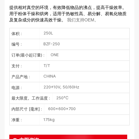
提供相对真空的环境，有效降低物品的沸点，提高干燥效率。
用于粉体干燥和烘烤，适用于热敏性高、易分解、易氧化物质
及复杂成分的快速高效干燥。
我们支持OEM。
250L
体积 :
BZF-250
编号 :
ONE
订单(最小起订量) :
T/T
支付 :
CHINA
产品产地 :
220±10V, 50/60Hz
电源 :
250℃
最大限度。工作温度 :
600×600×700
内部尺寸 [毫米] :
175kg
净重 :