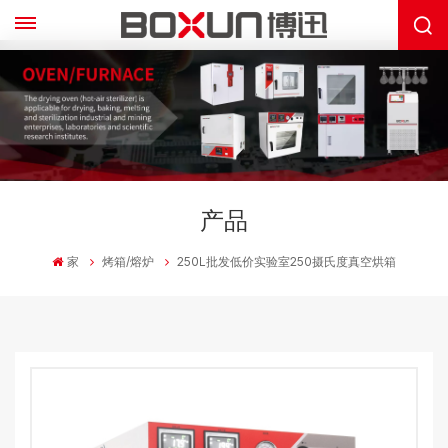
产品
家
烤箱/熔炉
250L批发低价实验室250摄氏度真空烘箱