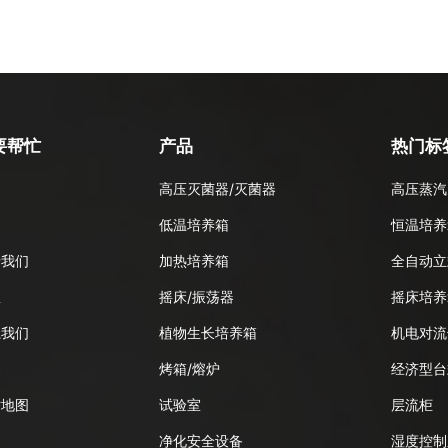
要帮忙
产品
热门标
高压灭菌器/灭菌器
高压蒸汽
品
低温培养箱
恒温培养
于我们
加热培养箱
全自动立
息
摇床/振荡器
摇床培养
系我们
植物生长培养箱
机电对流
客
烤箱/熔炉
经济型台
站地图
试验室
层流柜
净化安全设备
湿度控制