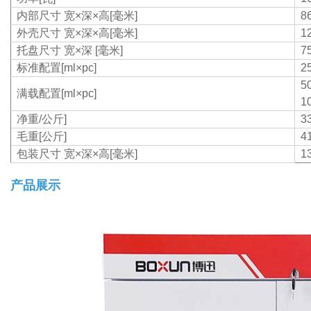
内部尺寸
宽×深×高[毫米]
8
外壳尺寸
宽×深×高[毫米]
1
托盘尺寸 宽×深 [毫米]
7
标准配置[ml×pc]
2
5
满载配置[ml×pc]
1
净重/公斤]
3
毛重[公斤]
4
包装尺寸
宽×深×高[毫米]
1
产品展示