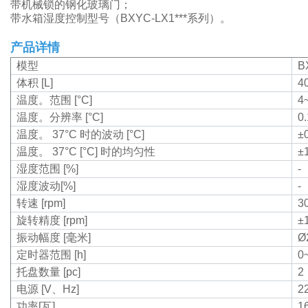
带机械锁的钢化玻璃门；
带水箱湿度控制型号（BXYC-LX1***系列）。
产品详情
模型
B
体积 [L]
4
温度。范围 [°C]
4
温度。分辨率 [°C]
0.
温度。 37°C 时的波动 [°C]
±
温度。 37°C [°C] 时的均匀性
±
湿度范围 [%]
-
湿度波动[%]
-
转速 [rpm]
3
旋转精度 [rpm]
±
振动幅度 [毫米]
Ø
定时器范围 [h]
0
托盘数量 [pc]
2
电源 [V、Hz]
22
功率[瓦]
1