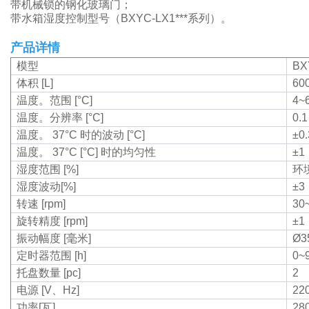
带机械锁的钢化玻璃门；
带水箱湿度控制型号（BXYC-LX1***系列）。
产品详情
模型
BX
体积 [L]
60
温度。范围 [°C]
4~
温度。分辨率 [°C]
0.1
温度。 37°C 时的波动 [°C]
±0.
温度。 37°C [°C] 时的均匀性
±1
湿度范围 [%]
环
湿度波动[%]
±3
转速 [rpm]
30
旋转精度 [rpm]
±1
振动幅度 [毫米]
Ø3
定时器范围 [h]
0~
托盘数量 [pc]
2
电源 [V、Hz]
220
功率[瓦]
28