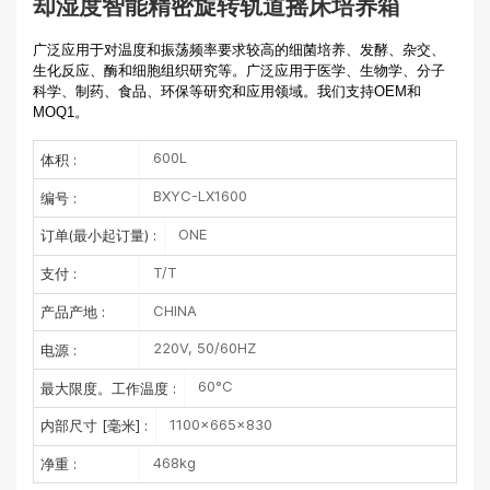
却湿度智能精密旋转轨道摇床培养箱
广泛应用于对温度和振荡频率要求较高的细菌培养、发酵、杂交、
生化反应、酶和细胞组织研究等。广泛应用于医学、生物学、分子
科学、制药、食品、环保等研究和应用领域。我们支持OEM和
MOQ1。
600L
体积 :
BXYC-LX1600
编号 :
ONE
订单(最小起订量) :
T/T
支付 :
CHINA
产品产地 :
220V, 50/60HZ
电源 :
60°C
最大限度。工作温度 :
1100×665×830
内部尺寸 [毫米] :
468kg
净重 :