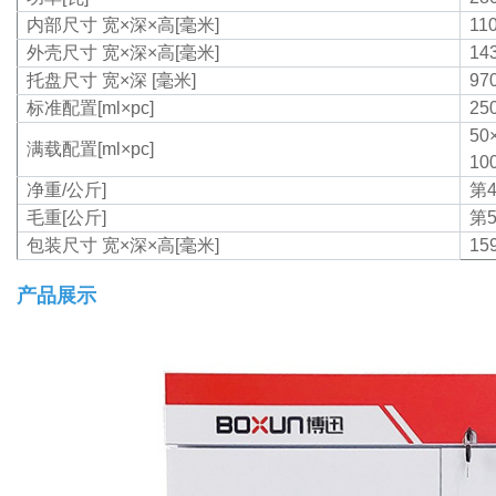
内部尺寸
宽×深×高[毫米]
11
外壳尺寸
宽×深×高[毫米]
14
托盘尺寸 宽×深 [毫米]
97
标准配置[ml×pc]
25
50
满载配置[ml×pc]
10
净重/公斤]
第4
毛重[公斤]
第5
包装尺寸
宽×深×高[毫米]
15
产品展示