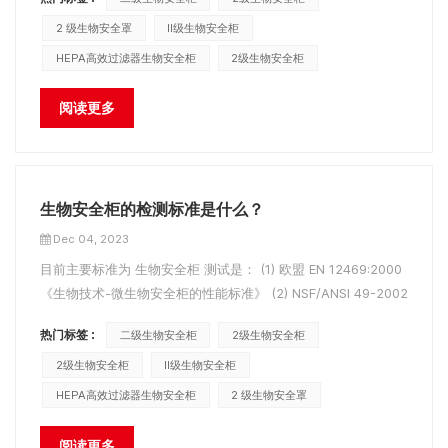
于设计要求）引起的，则表明过滤器堵塞。很严重，风机转速已
经达到最大值，系统无论怎么调节都达不到规定的风速值，必须
2 级生物安全罩
II级生物安全柜
更换过滤器。 (...
HEPA高效过滤器生物安全柜
2级生物安全柜
阅读更多
生物安全柜的检测标准是什么？
Dec 04, 2023
目前主要标准为 生物安全柜 测试是： (1) 欧盟 EN 12469:2000
《生物技术-微生物安全柜的性能标准》 (2) NSF/ANSI 49-2002
《II级（层流）生物安全柜》 (3)JG 170-2005中华人民共和国建
热门标签 :
二级生物安全柜
2级生物安全柜
筑行业标准 《生物安全柜》 （4）YY 0569-2011中华人民共和
国医药行业标准 《II级生物安全柜》模型BSC-1000A2模型B...
2级生物安全柜
II级生物安全柜
HEPA高效过滤器生物安全柜
2 级生物安全罩
阅读更多