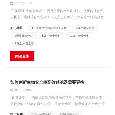
Sep 12, 2023
工作原理 生物安全柜 主要是将柜内空气向外抽，使柜内保持负
压状态，通过垂直气流对工作人员进行保护；外界空气经高效空
气过滤器过滤后进入安全柜，避免处理后的样品受到污染；柜内
热门标签 :
HEPA高效过滤器生物安全柜
2级生物安全柜
的空气也需要经过HEPA过滤器过滤后才排放到大气中，以保护
环境。因此，在生物安全柜的验证中，对生物安全柜的安装位置
2级生物安全柜
II级生物安全柜
二级生物安全柜
有一定的要求。&...
2 级生物安全罩
阅读更多
如何判断生物安全柜高效过滤器需要更换
Oct 09, 2023
(1) 风速变小。当测试发现清洁度指标正常，下降气流或流入流
量较小时；或者在操作过程中 生物安全柜，如果设备发出声光报
警，且是由于下吸风流量过低或流入流量过低（显示窗显示值低
热门标签 :
二级生物安全柜
2级生物安全柜