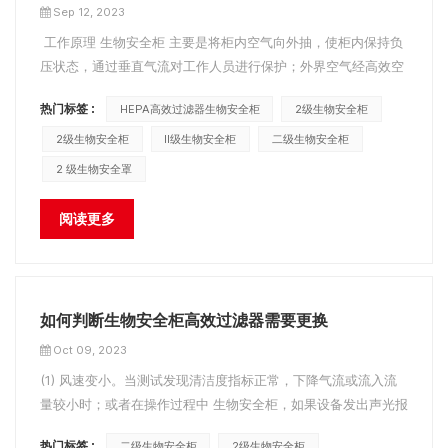
Sep 12, 2023
工作原理 生物安全柜 主要是将柜内空气向外抽，使柜内保持负
压状态，通过垂直气流对工作人员进行保护；外界空气经高效空
气过滤器过滤后进入安全柜，避免处理后的样品受到污染；柜内
热门标签 :
HEPA高效过滤器生物安全柜
2级生物安全柜
的空气也需要经过HEPA过滤器过滤后才排放到大气中，以保护
环境。因此，在生物安全柜的验证中，对生物安全柜的安装位置
2级生物安全柜
II级生物安全柜
二级生物安全柜
有一定的要求。&...
2 级生物安全罩
阅读更多
如何判断生物安全柜高效过滤器需要更换
Oct 09, 2023
(1) 风速变小。当测试发现清洁度指标正常，下降气流或流入流
量较小时；或者在操作过程中 生物安全柜，如果设备发出声光报
警，且是由于下吸风流量过低或流入流量过低（显示窗显示值低
热门标签 :
二级生物安全柜
2级生物安全柜