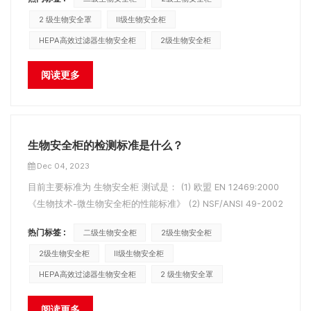
于设计要求）引起的，则表明过滤器堵塞。很严重，风机转速已
经达到最大值，系统无论怎么调节都达不到规定的风速值，必须
2 级生物安全罩
II级生物安全柜
更换过滤器。 (...
HEPA高效过滤器生物安全柜
2级生物安全柜
阅读更多
生物安全柜的检测标准是什么？
Dec 04, 2023
目前主要标准为 生物安全柜 测试是： (1) 欧盟 EN 12469:2000
《生物技术-微生物安全柜的性能标准》 (2) NSF/ANSI 49-2002
《II级（层流）生物安全柜》 (3)JG 170-2005中华人民共和国建
热门标签 :
二级生物安全柜
2级生物安全柜
筑行业标准 《生物安全柜》 （4）YY 0569-2011中华人民共和
国医药行业标准 《II级生物安全柜》模型BSC-1000A2模型B...
2级生物安全柜
II级生物安全柜
HEPA高效过滤器生物安全柜
2 级生物安全罩
阅读更多