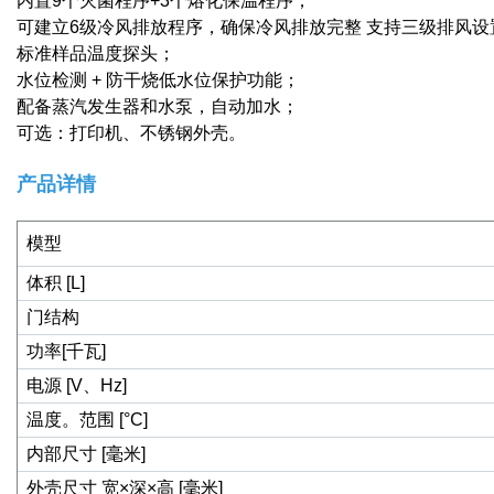
内置9个灭菌程序+3个熔化保温程序；
可建立6级冷风排放程序，确保冷风排放完整 支持三级排风设
标准样品温度探头；
水位检测
+
防干烧低水位保护功能；
配备蒸汽发生器和水泵，自动加水；
可选：打印机、不锈钢外壳。
产品详情
模型
体积 [L]
门结构
功率[千瓦]
电源 [V、Hz]
温度。范围 [°C]
内部尺寸 [毫米]
外壳尺寸 宽×深×高 [毫米]