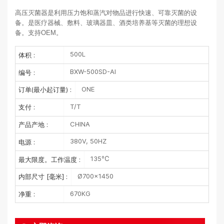
高压灭菌器是利用压力饱和蒸汽对物品进行快速、可靠灭菌的设
备。是医疗器械、敷料、玻璃器皿、酒类培养基等灭菌的理想设
备。支持OEM。
500L
体积 :
BXW-500SD-AI
编号 :
ONE
订单(最小起订量) :
T/T
支付 :
CHINA
产品产地 :
380V, 50HZ
电源 :
135℃
最大限度。工作温度 :
Ø700×1450
内部尺寸 [毫米] :
670KG
净重 :