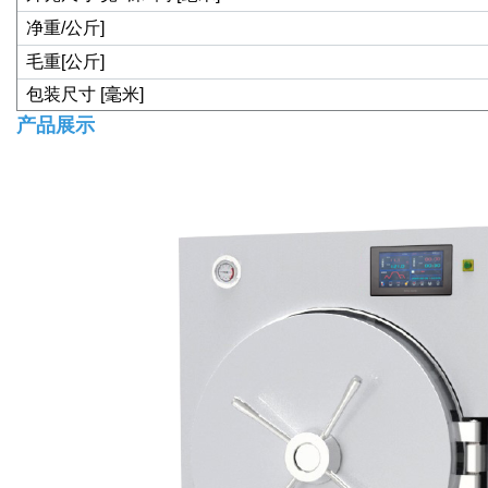
净重/公斤]
毛重[公斤]
包装尺寸 [毫米]
产品展示