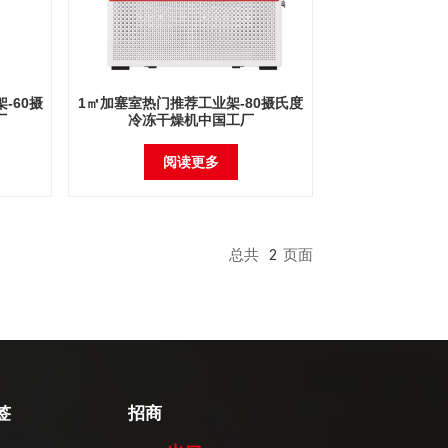
-60摄
1㎡加塞室热门推荐工业架-80摄氏度
厂
冷冻干燥机中国工厂
阅读更多
总共
2
页面
签
招商