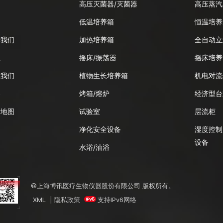
高压灭菌器/灭菌器
高压蒸汽
品
低温培养箱
恒温培养
于我们
加热培养箱
全自动立
息
摇床/振荡器
摇床培养
系我们
植物生长培养箱
机电对流
客
烤箱/熔炉
经济型台
站地图
试验室
层流柜
净化安全设备
湿度控制
设备
水浴/油浴
©上海博讯医疗生物仪器股份有限公司 版权所有。
XML
|
隐私政策
支持IPv6网络